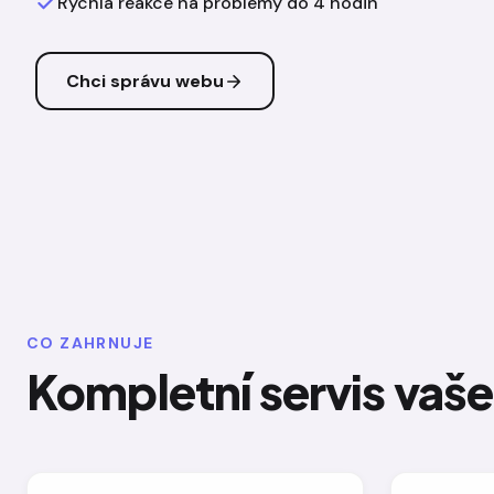
Rychlá reakce na problémy do 4 hodin
Chci správu webu
CO ZAHRNUJE
Kompletní servis vaš