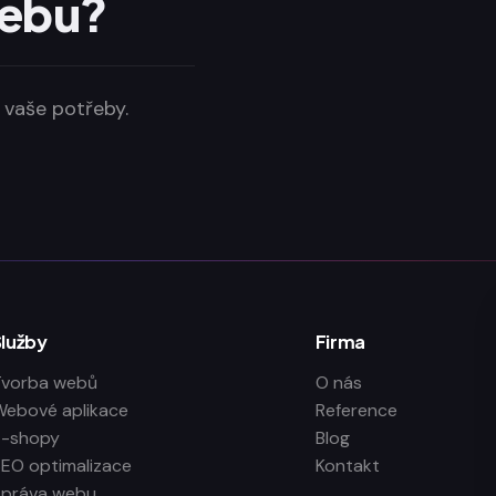
webu?
 vaše potřeby.
Služby
Firma
Tvorba webů
O nás
ebové aplikace
Reference
E-shopy
Blog
EO optimalizace
Kontakt
Správa webu