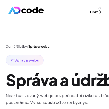
code
01
Domů
Domů
/
Služby
/
Správa webu
Správa webu
Správa a údr
Neaktualizovaný web je bezpečnostní riziko a ztrác
postaráme. Vy se soustřeďte na byznys.