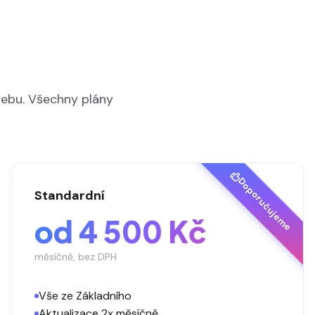
webu. Všechny plány
Doporučujeme
Standardní
od 4 500 Kč
měsíčně, bez DPH
Vše ze Základního
Aktualizace 2x měsíčně