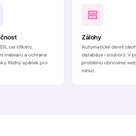
čnost
Zálohy
 SSL certifikáty,
Automatické denní zálo
ní malwaru a ochrana
databáze i souborů. V p
ky. Klidný spánek pro
problému obnovíme we
minut.