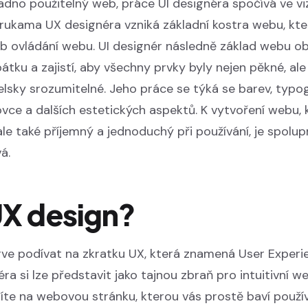
nadno použitelný web, práce UI designéra spočívá ve vi
d rukama UX designéra vzniká základní kostra webu, kte
b ovládání webu. UI designér následně základ webu o
átku a zajistí, aby všechny prvky byly nejen pěkné, ale
elsky srozumitelné. Jeho práce se týká se barev, typog
vce a dalších estetických aspektů. K vytvoření webu,
ale také příjemný a jednoduchý při používání, je spolup
á.
UX design?
ve podívat na zkratku UX, která znamená User Experi
ra si lze představit jako tajnou zbraň pro intuitivní w
zíte na webovou stránku, kterou vás prostě baví použív