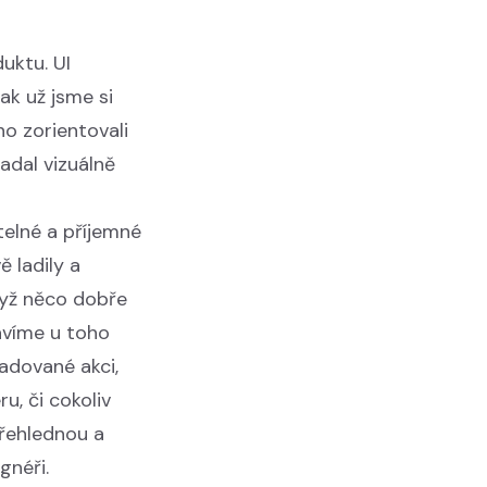
uktu. UI
ak už jsme si
no zorientovali
padal vizuálně
itelné a příjemné
ě ladily a
dyž něco dobře
rávíme u toho
žadované akci,
u, či cokoliv
přehlednou a
gnéři.