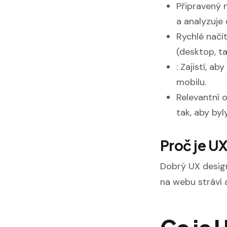
Připravený 
a analyzuje
Rychlé načít
(desktop, ta
: Zajistí, a
mobilu.
Relevantní o
tak, aby by
Proč je UX
Dobrý UX design
na webu stráví 