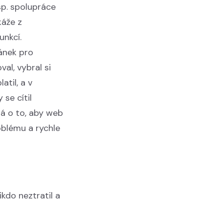
sp. spolupráce
káže z
unkcí.
ránek pro
al, vybral si
atil, a v
 se cítil
rá o to, aby web
oblému a rychle
kdo neztratil a