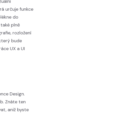
zuální
rá určuje funkce
blékne do
 také plně
rafie, rozložení
 který bude
ráce UX a UI
ence Design.
eb. Znáte ten
at, aniž byste