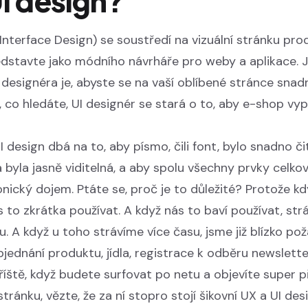
UI design?
Interface Design) se soustředí na vizuální stránku prod
edstavte jako módního návrháře pro weby a aplikace. J
 designéra je, abyste se na vaší oblíbené stránce snad
o, co hledáte, UI designér se stará o to, aby e-shop vy
I design dbá na to, aby písmo, čili font, bylo snadno č
a byla jasně viditelná, a aby spolu všechny prvky celkov
nický dojem. Ptáte se, proč je to důležité? Protože k
s to zkrátka používat. A když nás to baví používat, st
u. A když u toho strávíme více času, jsme již blízko po
ednání produktu, jídla, registrace k odběru newsletter
příště, když budete surfovat po netu a objevíte super 
ránku, vězte, že za ní stopro stojí šikovní UX a UI desi