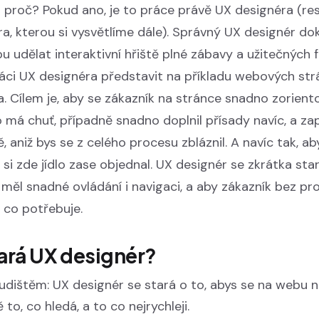
 proč? Pokud ano, je to práce právě UX designéra (re
ra, kterou si vysvětlíme dále). Správný UX designér do
 udělat interaktivní hřiště plné zábavy a užitečných f
práci UX designéra představit na příkladu webových st
a. Cílem je, aby se zákazník na stránce snadno zorientov
 má chuť, případně snadno doplnil přísady navíc, a zapl
, aniž bys se z celého procesu zbláznil. A navíc tak, aby
si zde jídlo zase objednal. UX designér se zkrátka sta
 měl snadné ovládání i navigaci, a aby zákazník bez pr
, co potřebuje.
tará UX designér?
udištěm: UX designér se stará o to, abys se na webu ni
 to, co hledá, a to co nejrychleji.