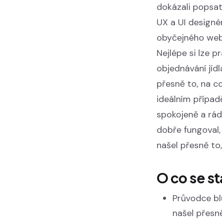
dokázali popsat
UX a UI designé
obyčejného webu
Nejlépe si lze 
objednávání jídl
přesně to, na co
ideálním případě
spokojeně a rád 
dobře fungoval,
našel přesně to
O co se s
Průvodce bl
našel přesně