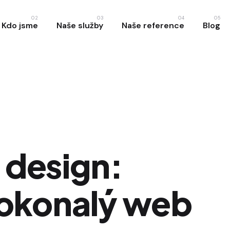
02
03
04
05
Kdo jsme
Naše služby
Naše reference
Blog
 design:
okonalý web