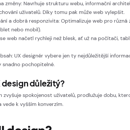
na změny: Navrhuje strukturu webu, informační archite
 chování uživatelů. Díky tomu pak může web vylepšit.
ání a dobrá responzivita: Optimalizuje web pro různá 
blet nebo mobil).
by se web načetl rychleji než blesk, ať už na počítači, ta
bsah: UX designér vybere jen ty nejdůležitější informac
ly snadno pochopitelné.
 design důležitý?
 zvyšuje spokojenost uživatelů, prodlužuje dobu, kter
a vede k vyšším konverzím.