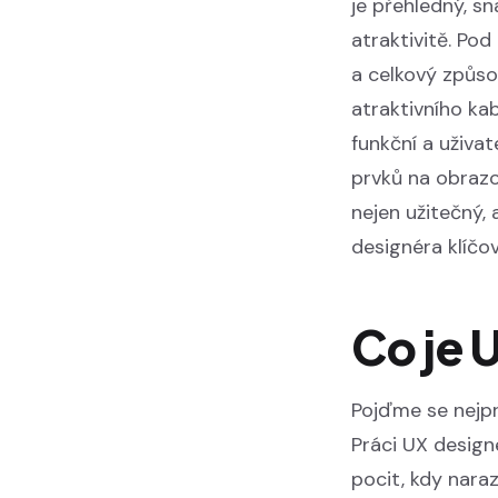
je přehledný, s
atraktivitě. Po
a celkový způso
atraktivního kab
funkční a uživat
prvků na obrazo
nejen užitečný, 
designéra klíčov
Co je 
Pojďme se nejpr
Práci UX designé
pocit, kdy nara