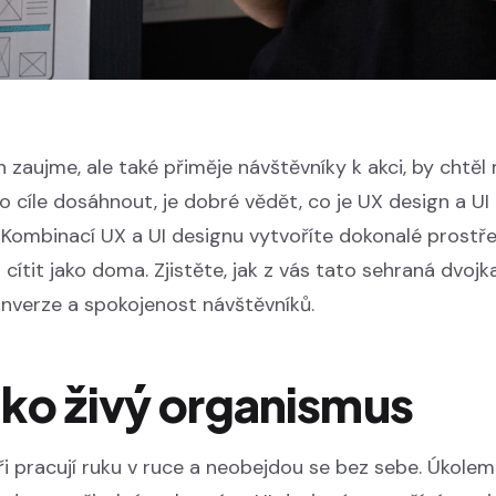
 zaujme, ale také přiměje návštěvníky k akci, by chtěl 
 cíle dosáhnout, je dobré vědět, co je UX design a UI 
. Kombinací UX a UI designu vytvoříte dokonalé prostřed
cítit jako doma. Zjistěte, jak z vás tato sehraná dvojk
konverze a spokojenost návštěvníků.
ko živý organismus
ři pracují ruku v ruce a neobejdou se bez sebe. Úkole