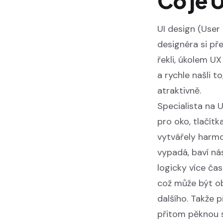
Co je 
UI design (User 
designéra si př
řekli, úkolem UX
a rychle našli t
atraktivně.
Specialista na U
pro oko, tlačítk
vytvářely harmo
vypadá, baví ná
logicky více čas
což může být obj
dalšího. Takže 
přitom pěknou st