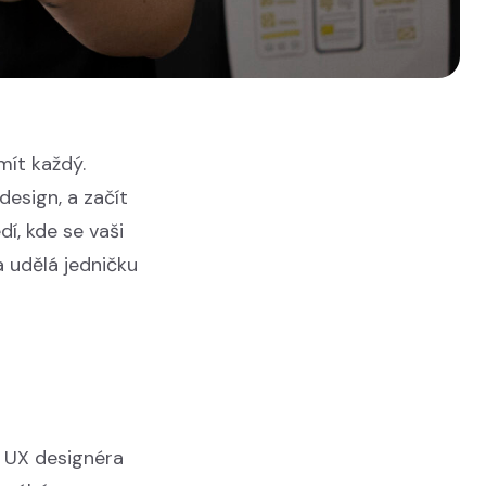
mít každý.
design, a začít
í, kde se vaši
a udělá jedničku
m UX designéra