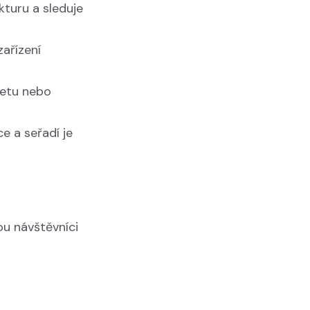
kturu a sleduje
zařízení
bletu nebo
e a seřadí je
ou návštěvníci