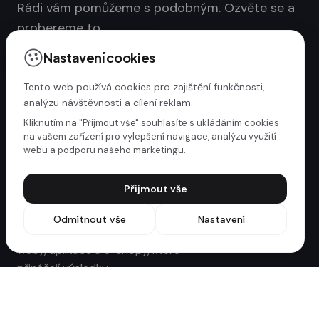
Rádi vám pomůžeme s podobným. Ozvěte se a
probereme to.
Kontaktujte nás
Nastavení cookies
Tento web používá cookies pro zajištění funkčnosti,
analýzu návštěvnosti a cílení reklam.
Kliknutím na "Přijmout vše" souhlasíte s ukládáním cookies
na vašem zařízení pro vylepšení navigace, analýzu využití
webu a podporu našeho marketingu.
Přijmout vše
Odmítnout vše
Nastavení
Webdesign studio ze Zlína. Tvoříme
weby, aplikace a e-shopy, které
přinášejí výsledky.
Služby