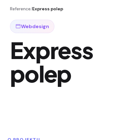
Reference
/
Express polep
Webdesign
Express
polep
O PROJEKTU