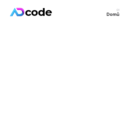
code
01
Domů