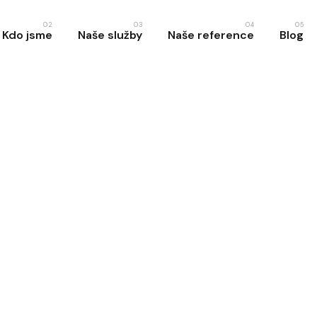
02
03
04
05
Kdo jsme
Naše služby
Naše reference
Blog