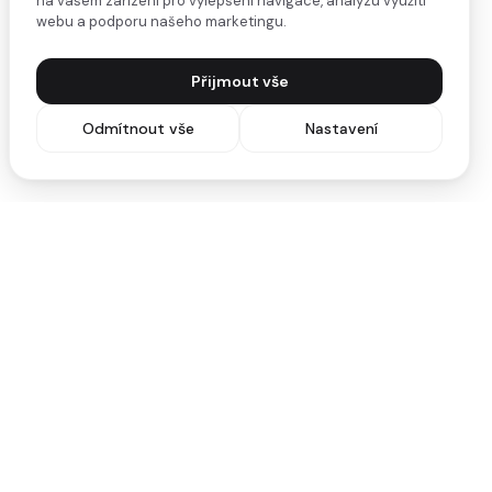
na vašem zařízení pro vylepšení navigace, analýzu využití
webu a podporu našeho marketingu.
Přijmout vše
Odmítnout vše
Nastavení