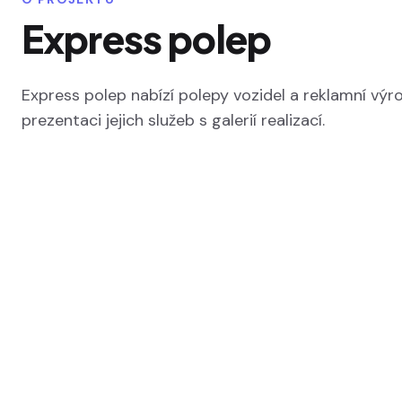
Express polep
Express polep nabízí polepy vozidel a reklamní výro
prezentaci jejich služeb s galerií realizací.
SPOLUPRÁCE
Zaujal vás tento proje