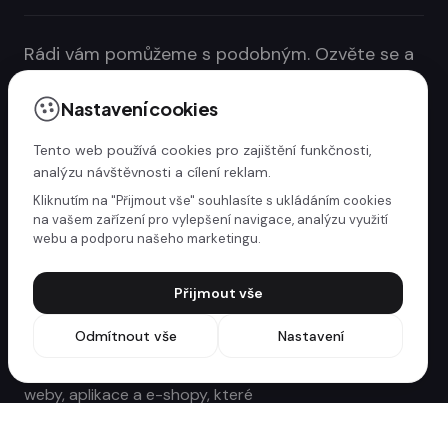
Rádi vám pomůžeme s podobným. Ozvěte se a
probereme to.
Nastavení cookies
Kontaktujte nás
Tento web používá cookies pro zajištění funkčnosti,
analýzu návštěvnosti a cílení reklam.
Kliknutím na "Přijmout vše" souhlasíte s ukládáním cookies
na vašem zařízení pro vylepšení navigace, analýzu využití
webu a podporu našeho marketingu.
Přijmout vše
Odmítnout vše
Nastavení
Webdesign studio ze Zlína. Tvoříme
weby, aplikace a e-shopy, které
přinášejí výsledky.